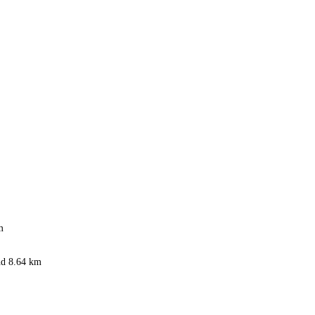
m
nd
8.64 km