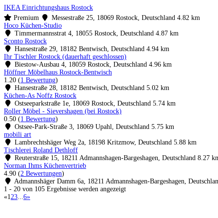
IKEA Einrichtungshaus Rostock
Premium
Messestraße 25, 18069 Rostock, Deutschland
4.82 km
Hoco Küchen-Studio
Timmermannsstrat 4, 18055 Rostock, Deutschland
4.87 km
Sconto Rostock
Hansestraße 29, 18182 Bentwisch, Deutschland
4.94 km
Ihr Tischler Rostock (dauerhaft geschlossen)
Biestow-Ausbau 4, 18059 Rostock, Deutschland
4.96 km
Höffner Möbelhaus Rostock-Bentwisch
1.20
(
1 Bewertung
)
Hansestraße 28, 18182 Bentwisch, Deutschland
5.02 km
Küchen-As Noffz Rostock
Ostseeparkstraße 1e, 18069 Rostock, Deutschland
5.74 km
Roller Möbel - Sievershagen (bei Rostock)
0.50
(
1 Bewertung
)
Ostsee-Park-Straße 3, 18069 Upahl, Deutschland
5.75 km
mobili art
Lambrechtshäger Weg 2a, 18198 Kritzmow, Deutschland
5.88 km
Tischlerei Roland Dethloff
Reuterstraße 15, 18211 Admannshagen-Bargeshagen, Deutschland
8.27 k
Norman Ihms Küchenvertrieb
4.90
(
2 Bewertungen
)
Admannshäger Damm 6a, 18211 Admannshagen-Bargeshagen, Deutschla
1 - 20 von 105 Ergebnisse werden angezeigt
«
1
2
3
...
6
»
Küchenstudio finden