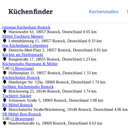
Küchenstudios
ratiomat Küchenhaus Rostock
Warnowufer 61, 18057 Rostock, Deutschland
0.05 km
Möbel Tischlerei Meinert
Lohmühlenweg 15, 18057 Rostock, Deutschland
0.33 km
Das Küchenhaus Liebenberg
Deutsche-Med-Platz 2, 18057 Rostock, Deutschland
0.81 km
Küchen am Hopfenmarkt
Rungestraße 17, 18055 Rostock, Deutschland
1.23 km
Küchenstudio Hartmann & Möller
5.00
(
1 Bewertung
)
Holbeinplatz 11, 18057 Rostock, Deutschland
1.33 km
KüchenAtelier Rostock
Hamburger Str. 129a, 18069 Rostock, Deutschland
1.74 km
SieMatic Küchenstudio Rostock
Brückenweg 25, 18146 Rostock, Deutschland
3.74 km
Tischlerei Stäcker
Schutower Straße 5, 18069 Rostock, Deutschland
3.88 km
RS-Möbel Rostock
Hinrichsdorfer Straße/Brückenweg, 18146 Rostock, Deutschland
4.06 km
SB Möbel Boss Rostock
5.00
(
1 Bewertung
)
Handwerkstraße 1a, 18069 Rostock, Deutschland
4.63 km