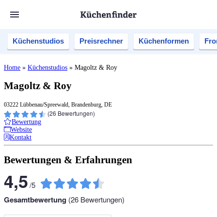
Küchenstudios
Preisrechner
Küchenformen
Fro
Home
»
Küchenstudios
»
Magoltz & Roy
Magoltz & Roy
03222 Lübbenau/Spreewald, Brandenburg, DE
(
26
Bewertungen)
Bewertung
Website
Kontakt
Bewertungen & Erfahrungen
4,5
/
5
Gesamtbewertung
(
26
Bewertungen)