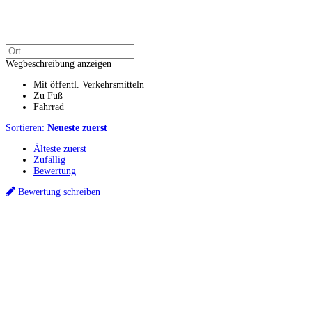
Wegbeschreibung anzeigen
Mit öffentl. Verkehrsmitteln
Zu Fuß
Fahrrad
Sortieren:
Neueste zuerst
Älteste zuerst
Zufällig
Bewertung
Bewertung schreiben
Küchenstudios
Küchenstudio finden
Empfehlung anfordern
Küchenstudios:
Berlin
,
Hamburg
,
München
,
Vorarlberg
,
Oberösterreich
,
Wien
,
Düsseldorf
,
Frankfurt
,
Köln
,
Stuttgart
,
Franke
,
Siemens
Gutscheine:
Ikea Gutscheine
,
XXXLutz Gutscheine
,
Dyson Gutscheine
,
toom
Gutscheine
,
Baur Gutscheine
,
MyRobotcenter Gutscheine
,
Höffner Gutscheine