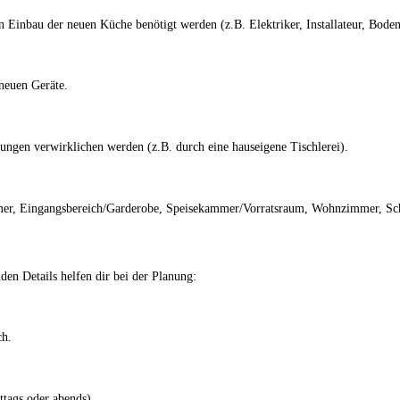
Einbau der neuen Küche benötigt werden (z.B. Elektriker, Installateur, Bodenl
neuen Geräte.
ungen verwirklichen werden (z.B. durch eine hauseigene Tischlerei).
mmer, Eingangsbereich/Garderobe, Speisekammer/Vorratsraum, Wohnzimmer, S
den Details helfen dir bei der Planung:
ch.
ttags oder abends).