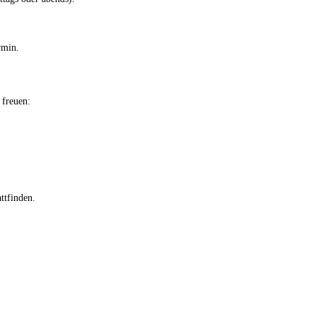
rmin.
 freuen:
ttfinden.