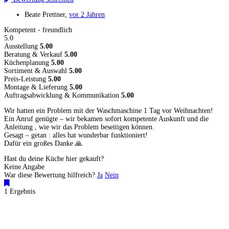
Beate Prettner
,
vor 2 Jahren
Kompetent - freundlich
5.0
Ausstellung
5.00
Beratung & Verkauf
5.00
Küchenplanung
5.00
Sortiment & Auswahl
5.00
Preis-Leistung
5.00
Montage & Lieferung
5.00
Auftragsabwicklung & Kommunikation
5.00
Wir hatten ein Problem mit der Waschmaschine 1 Tag vor Weihnachten!
Ein Anruf genügte – wir bekamen sofort kompetente Auskunft und die
Anleitung , wie wir das Problem beseitigen können.
Gesagt – getan : alles hat wunderbar funktioniert!
Dafür ein großes Danke 🙏
Hast du deine Küche hier gekauft?
Keine Angabe
War diese Bewertung hilfreich?
Ja
Nein
1 Ergebnis
Küchenstudios
Küchenstudio finden
Empfehlung anfordern