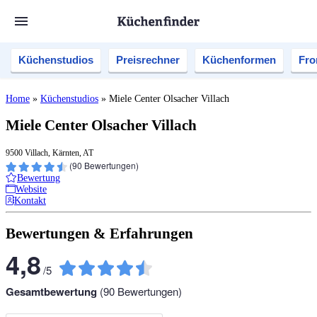
Küchenstudios
Preisrechner
Küchenformen
Fro
Home
»
Küchenstudios
»
Miele Center Olsacher Villach
Miele Center Olsacher Villach
9500 Villach, Kärnten, AT
(
90
Bewertungen)
Bewertung
Website
Kontakt
Bewertungen & Erfahrungen
4,8
/
5
Gesamtbewertung
(
90
Bewertungen)