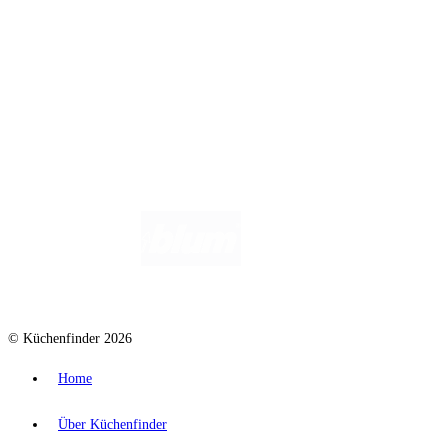
Wir helfen dir gerne weiter. Du erreichst uns unter
info@kuechenfinder.com
.
Hast du Fragen?
© Küchenfinder 2026
Home
Über Küchenfinder