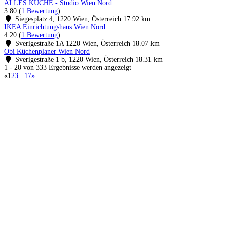
ALLES KÜCHE - Studio Wien Nord
3.80
(
1 Bewertung
)
Siegesplatz 4, 1220 Wien, Österreich
17.92 km
IKEA Einrichtungshaus Wien Nord
4.20
(
1 Bewertung
)
Sverigestraße 1A 1220 Wien, Österreich
18.07 km
Obi Küchenplaner Wien Nord
Sverigestraße 1 b, 1220 Wien, Österreich
18.31 km
1 - 20 von 333 Ergebnisse werden angezeigt
«
1
2
3
...
17
»
Küchenstudio finden
Empfehlung anfordern
Küchenstudios
Küchenstudios:
Berlin
,
Hamburg
,
München
,
Vorarlberg
,
Oberösterreich
,
Wien
,
Düss
Gutscheine:
Ikea Gutscheine
,
XXXLutz Gutscheine
,
Dyson Gutscheine
,
toom Gutsc
Küchenplanung
Küchen Reinigung
Inspiration & Infos
Küchen-Ratgeber
Über Küchenfinder
Hilfe/FAQ
Badratgeber.com
Infos für Anbieter
Werben auf Küchenfinder: Top-Platzierung für Ihr Küchenstudio
Für Küchenexperten
Küchenstudio eintragen
Anbieter-Login