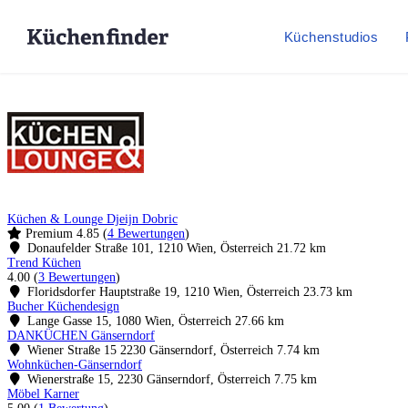
Küchenstudios
Küchen & Lounge Djeijn Dobric
Premium
4.85
(
4 Bewertungen
)
Donaufelder Straße 101, 1210 Wien, Österreich
21.72 km
Trend Küchen
4.00
(
3 Bewertungen
)
Floridsdorfer Hauptstraße 19, 1210 Wien, Österreich
23.73 km
Bucher Küchendesign
Lange Gasse 15, 1080 Wien, Österreich
27.66 km
DANKÜCHEN Gänserndorf
Wiener Straße 15 2230 Gänserndorf, Österreich
7.74 km
Wohnküchen-Gänserndorf
Wienerstraße 15, 2230 Gänserndorf, Österreich
7.75 km
Möbel Karner