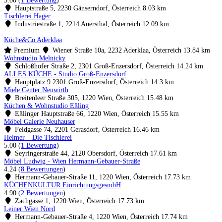
5.00
(
1 Bewertung
)
Hauptstraße 5, 2230 Gänserndorf, Österreich
8.03 km
Tischlerei Hager
Industriestraße 1, 2214 Auersthal, Österreich
12.09 km
Küche&Co Aderklaa
Premium
Wiener Straße 10a, 2232 Aderklaa, Österreich
13.84 km
Wohnstudio Melnicky
Schloßhofer Straße 2, 2301 Groß-Enzersdorf, Österreich
14.24 km
ALLES KÜCHE - Studio Groß-Enzersdorf
Hauptplatz 9 2301 Groß-Enzersdorf, Österreich
14.3 km
Miele Center Neuwirth
Breitenleer Straße 305, 1220 Wien, Österreich
15.48 km
Küchen & Wohnstudio Eßling
Eßlinger Hauptstraße 66, 1220 Wien, Österreich
15.55 km
Möbel Galerie Neuhauser
Feldgasse 74, 2201 Gerasdorf, Österreich
16.46 km
Helmer – Die Tischlerei
5.00
(
1 Bewertung
)
Seyringerstraße 44, 2120 Obersdorf, Österreich
17.61 km
Möbel Ludwig - Wien Hermann-Gebauer-Straße
4.24
(
8 Bewertungen
)
Hermann-Gebauer-Straße 11, 1220 Wien, Österreich
17.73 km
KÜCHENKULTUR EinrichtungsgesmbH
4.90
(
2 Bewertungen
)
Zachgasse 1, 1220 Wien, Österreich
17.73 km
Leiner Wien Nord
Hermann-Gebauer-Straße 4, 1220 Wien, Österreich
17.74 km