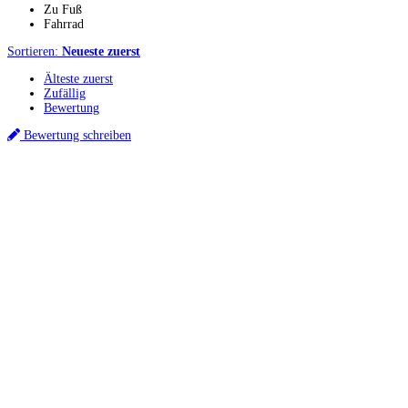
Zu Fuß
Fahrrad
Sortieren:
Neueste zuerst
Älteste zuerst
Zufällig
Bewertung
Bewertung schreiben
Küchenstudio finden
Empfehlung anfordern
Küchenstudios
Küchenstudios:
Berlin
,
Hamburg
,
München
,
Vorarlberg
,
Oberösterreich
,
Wien
,
Düss
Gutscheine:
Ikea Gutscheine
,
XXXLutz Gutscheine
,
Dyson Gutscheine
,
toom Gutsc
Küchenplanung
Küchen Reinigung
Inspiration & Infos
Küchen-Ratgeber
Über Küchenfinder
Hilfe/FAQ
Badratgeber.com
Infos für Anbieter
Werben auf Küchenfinder: Top-Platzierung für Ihr Küchenstudio
Für Küchenexperten
Küchenstudio eintragen
Anbieter-Login