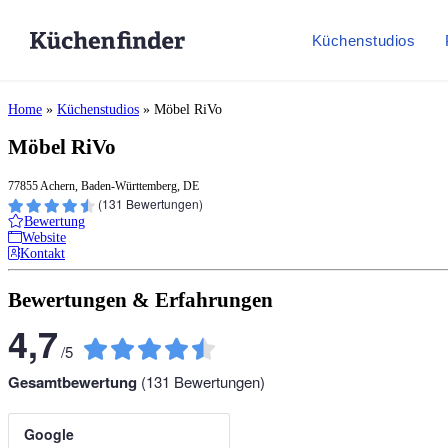
Küchenstudios
Home
»
Küchenstudios
»
Möbel RiVo
Möbel RiVo
77855 Achern, Baden-Württemberg, DE
(
131
Bewertungen)
Bewertung
Website
Kontakt
Bewertungen & Erfahrungen
4,7
/
5
Gesamtbewertung
(
131
Bewertungen)
Google