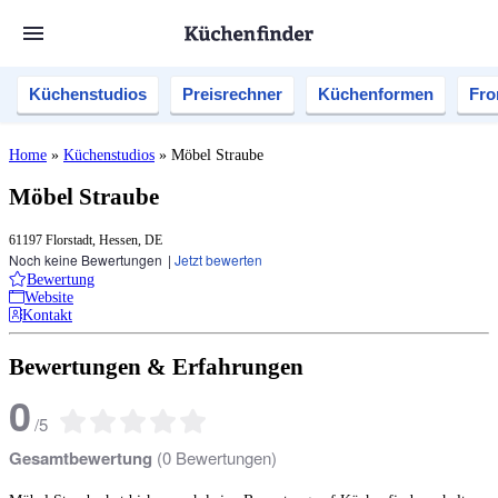
Küchenstudios
Preisrechner
Küchenformen
Fro
Home
»
Küchenstudios
»
Möbel Straube
Möbel Straube
61197 Florstadt, Hessen, DE
Noch keine Bewertungen
|
Jetzt bewerten
Bewertung
Website
Kontakt
Bewertungen & Erfahrungen
0
/
5
Gesamtbewertung
(
0
Bewertungen)