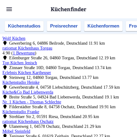
Küchenstudios
Preisrechner
Küchenformen
Fro
Wolf Küchen
Gewerbering 6, 04886 Beilrode, Deutschland
11.91 km
ratiomat Küchenhaus Torgau
4.90
(
1 Bewertung
)
Eilenburger Straße 26, 04860 Torgau, Deutschland
12.19 km
Top Küchen Jenisch
Zinnaer Straße 10D, 04860 Torgau, Deutschland
13.74 km
Erlebnis Küchen Kartheuser
Steinweg 12, 04860 Torgau, Deutschland
13.77 km
Küchenstudio Heinke
Gewerbestraße 4, 04758 Liebschützberg, Deutschland
17.59 km
Küche&Co Bad Liebenwerda
Breite Straße 5, 04924 Bad Liebenwerda, Deutschland
19.1 km
Nr. 1 Küchen - Thomas Schlechte
Filderstädter Straße 8, 04758 Oschatz, Deutschland
19.91 km
Küchenstudio Franke
Strehlaer Str.2, 01591 Riesa, Deutschland
20.95 km
ratiomat Küchenhaus Oschatz
Ulanenweg 1, 04578 Oschatz, Deutschland
21.29 km
Möbel Steinfeld
Teninger Straße 6, 01619 Zeithain, Deutschland
22.27 km