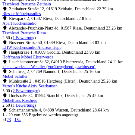
Tischlerei Preusche Zeithain
Zeithainer Straße 12, 01619 Zeithain, Deutschland
22.39 km
Riesaer Möbelparadies
Riesapark 2, 01587 Riesa, Deutschland
22.8 km
Apart Küchenstudio
Alexander-Puschkin-Platz 4d, 01587 Riesa, Deutschland
23.26 km
Tischlerei Preusche Riesa
2.50
(
1 Bewertung
)
Nossener Straße 50, 01589 Riesa, Deutschland
23.83 km
EHW Küchenstudio Andreas Hepp
Hauptstraße 1, 01609 Gröditz, Deutschland
23.93 km
Hoffmann Möbel Elsterwerda
Lauchhammerstraße 62, 04910 Elsterwerda, Deutschland
24.11 km
küchenwerkstatt Wendler (vorübergehend geschlossen)
Schulweg 2, 04769 Naundorf, Deutschland
25.16 km
Möbel Schiller
Mühlstraße 2 , 04916 Herzberg (Elster), Deutschland
25.28 km
Vetter's Küche Aktiv Seerhausen
5.00
(
2 Bewertungen
)
Dorfstraße 54, 01594 Stauchitz, Deutschland
25.42 km
Möbelhaus Rossberg
2.60
(
1 Bewertung
)
Schiemannstraße 4, 04808 Wurzen, Deutschland
28.64 km
1 - 20 von 356 Ergebnisse werden angezeigt
«
1
2
3
...
18
»