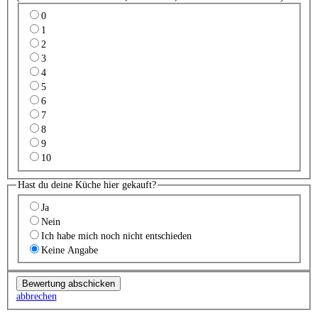
0
1
2
3
4
5
6
7
8
9
10
Hast du deine Küche hier gekauft?
Ja
Nein
Ich habe mich noch nicht entschieden
Keine Angabe
abbrechen