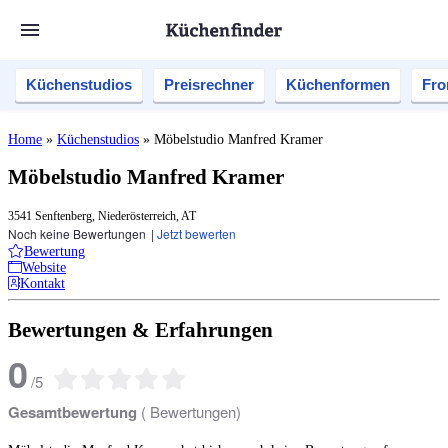
Küchenstudios
Preisrechner
Küchenformen
Fro
Home
»
Küchenstudios
»
Möbelstudio Manfred Kramer
Möbelstudio Manfred Kramer
3541 Senftenberg, Niederösterreich, AT
Noch keine Bewertungen
|
Jetzt bewerten
Bewertung
Website
Kontakt
Bewertungen & Erfahrungen
0
/
5
Gesamtbewertung
(
Bewertungen)