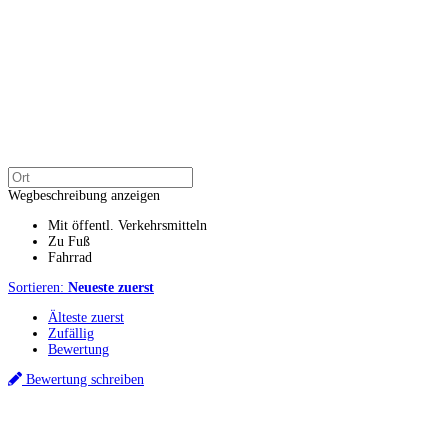
Wegbeschreibung anzeigen
Mit öffentl. Verkehrsmitteln
Zu Fuß
Fahrrad
Sortieren:
Neueste zuerst
Älteste zuerst
Zufällig
Bewertung
Bewertung schreiben
Küchenstudio finden
Empfehlung anfordern
Küchenstudios