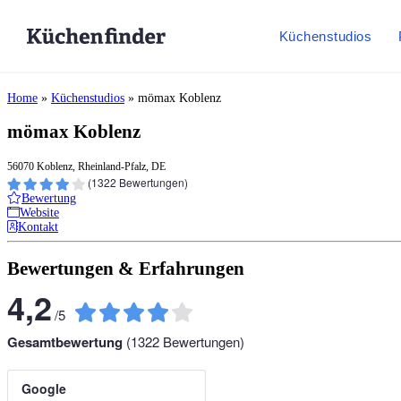
Küchenstudios
Home
»
Küchenstudios
»
mömax Koblenz
mömax Koblenz
56070 Koblenz, Rheinland-Pfalz, DE
(
1322
Bewertungen)
Bewertung
Website
Kontakt
Bewertungen & Erfahrungen
4,2
/
5
Gesamtbewertung
(
1322
Bewertungen)
Google