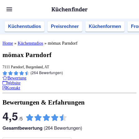
Küchenstudios
Preisrechner
Küchenformen
Fro
Home
»
Küchenstudios
»
mömax Parndorf
mömax Parndorf
7111 Parndorf, Burgenland, AT
(
264
Bewertungen)
Bewertung
Website
Kontakt
Bewertungen & Erfahrungen
4,5
/
5
Gesamtbewertung
(
264
Bewertungen)