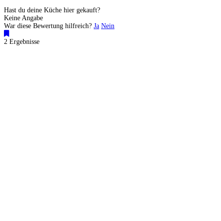
Hast du deine Küche hier gekauft?
Keine Angabe
War diese Bewertung hilfreich?
Ja
Nein
2 Ergebnisse
Küchenstudios
Küchenstudio finden
Empfehlung anfordern
Küchenstudios:
Berlin
,
Hamburg
,
München
,
Vorarlberg
,
Oberösterreich
,
Wien
,
Düsseldorf
,
Frankfurt
,
Köln
,
Stuttgart
,
Franke
,
Siemens
Gutscheine:
Ikea Gutscheine
,
XXXLutz Gutscheine
,
Dyson Gutscheine
,
toom
Gutscheine
,
Baur Gutscheine
,
MyRobotcenter Gutscheine
,
Höffner Gutscheine
Inspiration & Infos
Küchenplanung
Küchen Reinigung
Küchen-Ratgeber
Über Küchenfinder
Hilfe/FAQ
Badratgeber.com
Für Küchenexperten
Infos für Anbieter
Werben auf Küchenfinder: Top-Platzierung für Ihr Küchenstudio
Küchenstudio eintragen