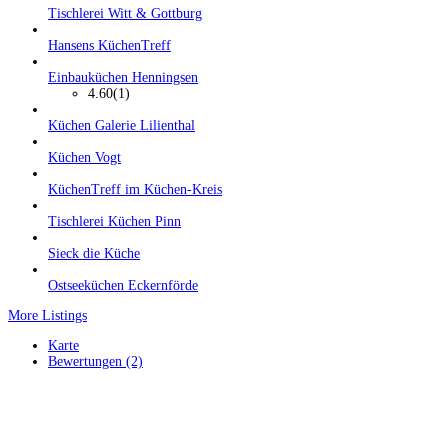
Tischlerei Witt & Gottburg
Hansens KüchenTreff
Einbauküchen Henningsen
4.60
(1)
Küchen Galerie Lilienthal
Küchen Vogt
KüchenTreff im Küchen-Kreis
Tischlerei Küchen Pinn
Sieck die Küche
Ostseeküchen Eckernförde
More Listings
Karte
Bewertungen (2)