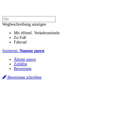
Wegbeschreibung anzeigen
Mit öffentl. Verkehrsmitteln
Zu Fuß
Fahrrad
Sortieren:
Neueste zuerst
Älteste zuerst
Zufällig
Bewertung
Bewertung schreiben
Küchenstudios
Küchenstudio finden
Empfehlung anfordern
Küchenstudios:
Berlin
,
Hamburg
,
München
,
Vorarlberg
,
Oberösterreich
,
Wien
,
Düsseldorf
,
Frankfurt
,
Köln
,
Stuttgart
,
Franke
,
Siemens
Gutscheine:
Ikea Gutscheine
,
XXXLutz Gutscheine
,
Dyson Gutscheine
,
toom
Gutscheine
,
Baur Gutscheine
,
MyRobotcenter Gutscheine
,
Höffner Gutscheine