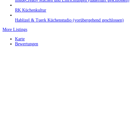
insideCreativ Küchen und Einrichtungen (dauerhaft geschlossen)
RK Küchenkultur
Hablizel & Tuerk Küchenstudio (vorübergehend geschlossen)
More Listings
Karte
Bewertungen