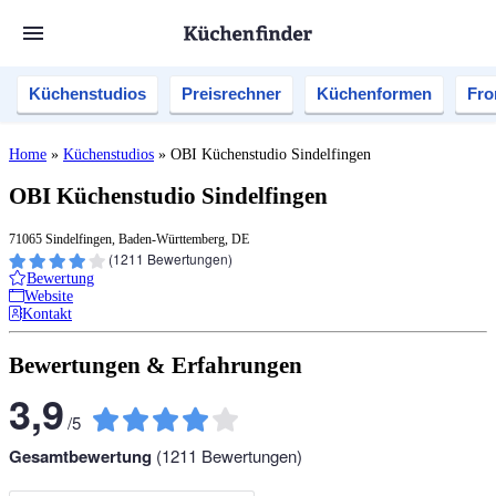
Küchenstudios
Preisrechner
Küchenformen
Fro
Home
»
Küchenstudios
»
OBI Küchenstudio Sindelfingen
OBI Küchenstudio Sindelfingen
71065 Sindelfingen, Baden-Württemberg, DE
(
1211
Bewertungen)
Bewertung
Website
Kontakt
Bewertungen & Erfahrungen
3,9
/
5
Gesamtbewertung
(
1211
Bewertungen)