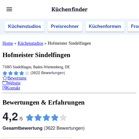
Küchenstudios
Preisrechner
Küchenformen
Fro
Home
»
Küchenstudios
»
Hofmeister Sindelfingen
Hofmeister Sindelfingen
71065 Sindelfingen, Baden-Württemberg, DE
(
3622
Bewertungen)
Bewertung
Website
Kontakt
Bewertungen & Erfahrungen
4,2
/
5
Gesamtbewertung
(
3622
Bewertungen)