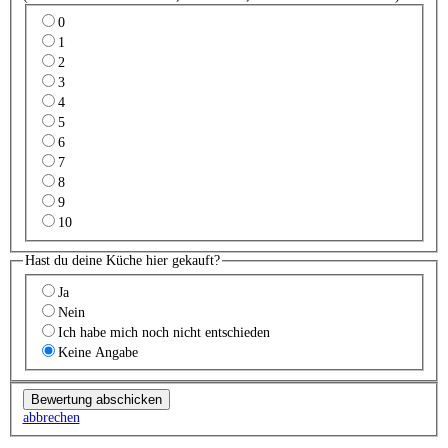
0
1
2
3
4
5
6
7
8
9
10
Hast du deine Küche hier gekauft?
Ja
Nein
Ich habe mich noch nicht entschieden
Keine Angabe
abbrechen