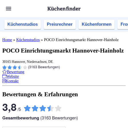
Küchenstudios
Preisrechner
Küchenformen
Fro
Home
»
Küchenstudios
»
POCO Einrichtungsmarkt Hannover-Hainholz
POCO Einrichtungsmarkt Hannover-Hainholz
30165 Hannover, Niedersachsen, DE
(
3163
Bewertungen)
Bewertung
Website
Kontakt
Bewertungen & Erfahrungen
3,8
/
5
Gesamtbewertung
(
3163
Bewertungen)