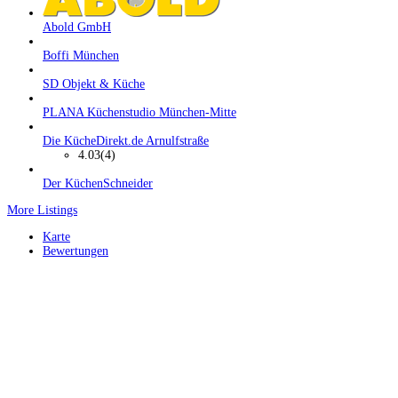
Abold GmbH
Boffi München
SD Objekt & Küche
PLANA Küchenstudio München-Mitte
Die KücheDirekt.de Arnulfstraße
4.03
(4)
Der KüchenSchneider
More Listings
Karte
Bewertungen