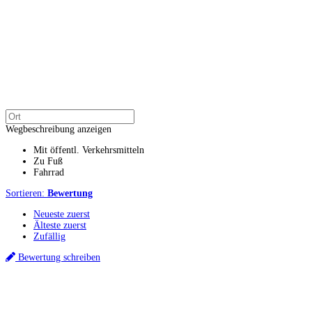
Wegbeschreibung anzeigen
Mit öffentl. Verkehrsmitteln
Zu Fuß
Fahrrad
Sortieren:
Bewertung
Neueste zuerst
Älteste zuerst
Zufällig
Bewertung schreiben
Küchenstudio finden
Empfehlung anfordern
Küchenstudios
Küchenstudios:
Berlin
,
Hamburg
,
München
,
Vorarlberg
,
Oberösterreich
,
Wien
,
Düss