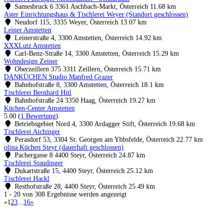
Samesbruck 6 3361 Aschbach-Markt, Österreich
11.68 km
Aster Einrichtungshaus & Tischlerei Weyer (Standort geschlossen)
Neudorf 115, 3335 Weyer, Österreich
13.07 km
Leiner Amstetten
Leinerstraße 4, 3300 Amstetten, Österreich
14.92 km
XXXLutz Amstetten
Carl-Benz-Straße 14, 3300 Amstetten, Österreich
15.29 km
Wohndesign Zeiner
Oberzeillern 375 3311 Zeillern, Österreich
15.71 km
DANKÜCHEN Studio Manfred Grazer
Bahnhofstraße 8, 3300 Amstetten, Österreich
18.1 km
Tischlerei Bernhard Hitl
Bahnhofstraße 24 3350 Haag, Österreich
19.27 km
Küchen-Center Amstetten
5.00
(
1 Bewertung
)
Betriebsgebiet Nord 4, 3300 Ardagger Stift, Österreich
19.68 km
Tischlerei Aichinger
Perasdorf 53, 3304 St. Georgen am Ybbsfelde, Österreich
22.77 km
olina Küchen Steyr (dauerhaft geschlossen)
Pachergasse 8 4400 Steyr, Österreich
24.87 km
Tischlerei Staudinger
Dukartstraße 15, 4400 Steyr, Österreich
25.12 km
Tischlerei Hackl
Resthofstraße 28, 4400 Steyr, Österreich
25.49 km
1 - 20 von 308 Ergebnisse werden angezeigt
«
1
2
3
...
16
»