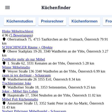
Küchenstudios
Preisrechner
Küchenformen
Fro
Hinke Möbeltischlerei
4.96
(
5 Bewertungen
)
Obertrattnach 75, 4715 Taufkirchen an der Trattnach, Österreich
79.91
km
SCHACHINGER Räume + Objekte
Oberer Stadtplatz 19-20, 3340 Waidhofen an der Ybbs, Österreich
3.27
km
Zeitlhofer mehr als nur Möbel
1. Straße 62, 3331 Kematen an der Ybbs, Österreich
5.28 km
Winter Möbelstudio
Weyrer Straße 136 3340 Waidhofen an der Ybbs, Österreich
6.99 km
raum in tex dorfmair - Schauraum
Waidhofnerstraße 26 3355 Ertl, Österreich
8.34 km
Tischlermeister Joke
Waidhofner Straße 18, 3353 Seitenstetten, Österreich
9.25 km
Joker - Möbel fürs Leben
Hauptstraße 17, 3364 Neuhofen an der Ybbs, Österreich
11.02 km
Möbel Polt Küchenstudio
Amstettner Straße 13, 3352 Sankt Peter in der Au-Markt, Österreich
11.43 km
Norbert Pühringer Möbelhandel - Schauraum