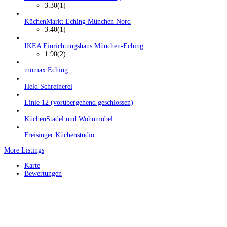
3.30
(1)
KüchenMarkt Eching München Nord
3.40
(1)
IKEA Einrichtungshaus München-Eching
1.90
(2)
mömax Eching
Held Schreinerei
Linie 12 (vorübergehend geschlossen)
KüchenStadel und Wohnmöbel
Freisinger Küchenstudio
More Listings
Karte
Bewertungen