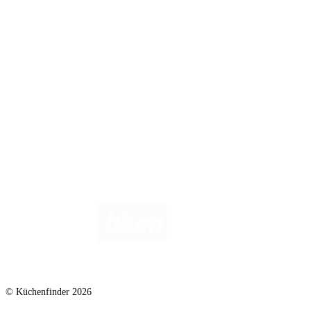
Infos für Anbieter
Werben auf Küchenfinder: Top-Platzierung für Ihr Küchenstudio
Für Küchenexperten
Küchenstudio eintragen
Anbieter-Login
Wir helfen dir gerne weiter. Du erreichst uns unter
info@kuechenfinder.com
.
Hast du Fragen?
© Küchenfinder 2026