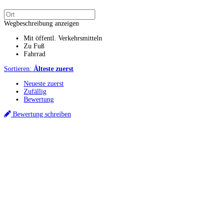
Wegbeschreibung anzeigen
Mit öffentl. Verkehrsmitteln
Zu Fuß
Fahrrad
Sortieren:
Älteste zuerst
Neueste zuerst
Zufällig
Bewertung
Bewertung schreiben
Küchenstudio finden
Empfehlung anfordern
Küchenstudios
Küchenstudios:
Berlin
,
Hamburg
,
München
,
Vorarlberg
,
Oberösterreich
,
Wien
,
Düss
Gutscheine:
Ikea Gutscheine
,
XXXLutz Gutscheine
,
Dyson Gutscheine
,
toom Gutsc
Küchenplanung
Küchen Reinigung
Inspiration & Infos
Küchen-Ratgeber
Über Küchenfinder
Hilfe/FAQ
Badratgeber.com