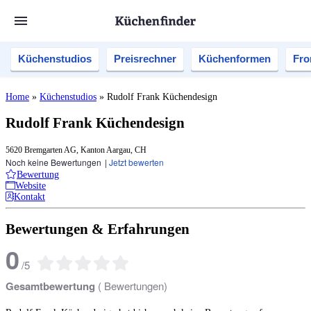
Küchenstudios
Preisrechner
Küchenformen
Fro
Home
»
Küchenstudios
»
Rudolf Frank Küchendesign
Rudolf Frank Küchendesign
5620 Bremgarten AG, Kanton Aargau, CH
Noch keine Bewertungen
|
Jetzt bewerten
Bewertung
Website
Kontakt
Bewertungen & Erfahrungen
0
/
5
Gesamtbewertung
(
Bewertungen)