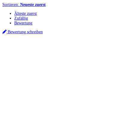
Sortieren:
Neueste zuerst
Älteste zuerst
Zufällig
Bewertung
Bewertung schreiben
Küchenstudios
Küchenstudio finden
Empfehlung anfordern
Küchenstudios:
Berlin
,
Hamburg
,
München
,
Vorarlberg
,
Oberösterreich
,
Wien
,
Düsseldorf
,
Frankfurt
,
Köln
,
Stuttgart
,
Franke
,
Siemens
Gutscheine:
Ikea Gutscheine
,
XXXLutz Gutscheine
,
Dyson Gutscheine
,
toom
Gutscheine
,
Baur Gutscheine
,
MyRobotcenter Gutscheine
,
Höffner Gutscheine
Inspiration & Infos
Küchenplanung
Küchen Reinigung
Küchen-Ratgeber
Über Küchenfinder
Hilfe/FAQ
Badratgeber.com
Für Küchenexperten
Infos für Anbieter
Werben auf Küchenfinder: Top-Platzierung für Ihr Küchenstudio