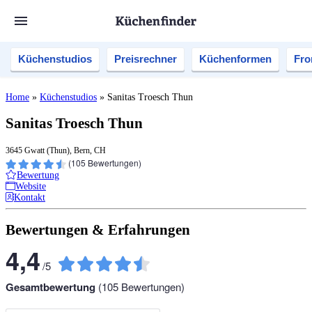
Küchenstudios
Preisrechner
Küchenformen
Fro
Home
»
Küchenstudios
»
Sanitas Troesch Thun
Sanitas Troesch Thun
3645 Gwatt (Thun), Bern, CH
(
105
Bewertungen)
Bewertung
Website
Kontakt
Bewertungen & Erfahrungen
4,4
/
5
Gesamtbewertung
(
105
Bewertungen)