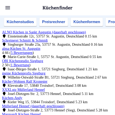
Küchenstudios
Preisrechner
Küchenformen
Fro
ALNO Küchen in Sankt Augustin (dauerhaft geschlossen)
Einsteinstraße 12c, 53757 St. Augustin, Deutschland
0.15 km
Schreinerei Schmitt & Schmidt
Siegburger Straße 23a, 53757 St. Augustin, Deutschland
0.16 km
alma-Küchen St. Augustin
4.66
(
5 Bewertungen
)
Marie-Curie-Straße 1, 53757 St. Augustin, Deutschland
0.55 km
OBI Küchenstudio Siegburg
2.50
(
1 Bewertung
)
Isaac-Bürger-Straße 1, 53721 Siegburg, Deutschland
1.21 km
meine Küchenprofis Siegburg
Wilhelm-Ostwald-Straße B1, 53721 Siegburg, Deutschland
2.67 km
Küche+Wohnen Ralf Kronester
Klevstraße 17, 53840 Troisdorf, Deutschland
3.08 km
XXXLutz Müllerland Hennef
Josef-Dietzgen-Str. 2, 53773 Hennef, Deutschland
5.11 km
Küchen-Andy
Kieler Weg 15, 53844 Troisdorf, Deutschland
5.23 km
Müllerland Hennef (dauerhaft geschlossen)
Josef-Dietzgen-Straße 2, 53773 Hennef (Sieg), Deutschland
5.28 km
Marquardt Küchen Hennef