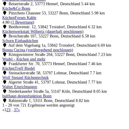
Reisertstraße 2, 53773 Hennef, Deutschland
5.44 km
Küche&Co Bonn
Pützchens Chaussee 53, 53227 Bonn, Deutschland
5.98 km
KüchenForum Kahle
4.80
(
1 Bewertung
)
Beethovenstr. 12, 53842 Troisdorf, Deutschland
6.32 km
Küchenwerkstatt Wilbertz (dauerhaft geschlossen)
Broichstraße 107, 53227 Bonn, Deutschland
6.58 km
Schorn Einbauküchen
Auf dem Vogelsang 1a, 53842 Troisdorf, Deutschland
6.69 km
Bonna Cucina (vorübergehend geschlossen)
Königswinterer Straße 204, 53227 Bonn, Deutschland
7.23 km
Wudel - Küchen und mehr
Frankfurter Str. 70, 53773 Hennef, Deutschland
7.46 km
KüchenTreff Riedel
Steinackerstraße 58, 53797 Lohmar, Deutschland
7.7 km
Wolf Stenzel Küchentechnik
Algerter Straße 41, 53797 Lohmar, Deutschland
7.77 km
Walter Einrichtungen
Niederkasseler Straße 5a, 51147 Köln, Deutschland
8.05 km
bulthaup designfunktion Bonn
Rabinstraße 1, 53111 Bonn, Deutschland
8.82 km
1 - 20 von 721 Ergebnisse werden angezeigt
«
1
2
3
...
37
»
Küchenstudios
Küchenstudio finden