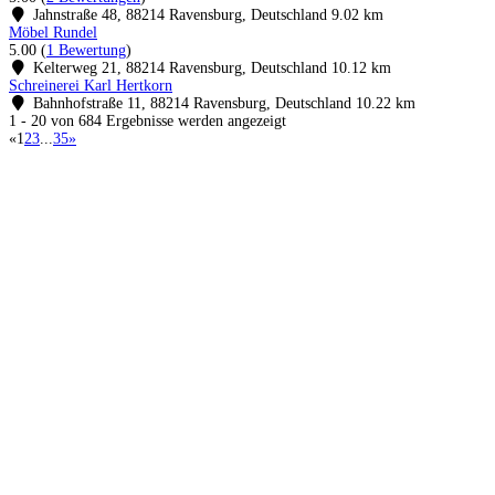
Jahnstraße 48, 88214 Ravensburg, Deutschland
9.02 km
Möbel Rundel
5.00
(
1 Bewertung
)
Kelterweg 21, 88214 Ravensburg, Deutschland
10.12 km
Schreinerei Karl Hertkorn
Bahnhofstraße 11, 88214 Ravensburg, Deutschland
10.22 km
1 - 20 von 684 Ergebnisse werden angezeigt
«
1
2
3
...
35
»
Küchenstudios
Küchenstudio finden
Empfehlung anfordern
Küchenstudios:
Berlin
,
Hamburg
,
München
,
Vorarlberg
,
Oberösterreich
,
Wien
,
Düsseldorf
,
Frankfurt
,
Köln
,
Stuttgart
,
Franke
,
Siemens
Gutscheine:
Ikea Gutscheine
,
XXXLutz Gutscheine
,
Dyson Gutscheine
,
toom
Gutscheine
,
Baur Gutscheine
,
MyRobotcenter Gutscheine
,
Höffner Gutscheine
Inspiration & Infos
Küchenplanung
Küchen Reinigung
Küchen-Ratgeber
Über Küchenfinder
Hilfe/FAQ
Badratgeber.com