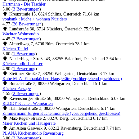
Hartmann - Die Tischler
5.00
(
3 Bewertungen
)
Kreuzstraße 15, 6824 Schlins, Österreich
71.04 km
vonbank : küche + wohnen Nüziders
4.77
(
26 Bewertungen
)
Landstraße 30, 6714 Nüziders, Österreich
75.93 km
Wachter Wohnstudio
4.45
(
2 Bewertungen
)
Almteilweg 7, 6706 Bürs, Österreich
78.1 km
Küchen Teufel
5.00
(
1 Bewertung
)
Niederbieger Straße 43, 88255 Baienfurt, Deutschland
2.64 km
Küchenstudio Lorinser
4.90
(
1 Bewertung
)
Stettiner Straße 7, 88250 Weingarten, Deutschland
3.17 km
Kube M. A. Einbauküchen-Hausgeräte (vorübergehend geschlossen)
Burachstraße 3, 88250 Weingarten, Deutschland
5.1 km
Küchen-Passage
4.55
(
2 Bewertungen
)
Ravensburger Straße 56, 88250 Weingarten, Deutschland
6.07 km
REDDY Küchen Weingarten
Hähnlehofstraße 3, 88250 Weingarten, Deutschland
6.14 km
Zimmermann Jürgen Küchenmontage (vorübergehend geschlossen)
Max-Reger-Straße 2, 88276 Berg, Deutschland
6.17 km
Maier Küchen und Hausgeräte
Am Alten Gaswerk 9, 88212 Ravensburg, Deutschland
7.74 km
PLANA Küchenstudio Ravensburg
5.00
(
2 Bewertungen
)