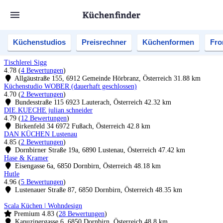
Küchenstudios
Preisrechner
Küchenformen
Fro
Tischlerei Sigg
4.78
(
4 Bewertungen
)
Allgäustraße 155, 6912 Gemeinde Hörbranz, Österreich
31.88 km
Küchenstudio WOBER (dauerhaft geschlossen)
4.70
(
2 Bewertungen
)
Bundesstraße 115 6923 Lauterach, Österreich
42.32 km
DIE.KUECHE julian.schneider
4.79
(
12 Bewertungen
)
Birkenfeld 34 6972 Fußach, Österreich
42.8 km
DAN KÜCHEN Lustenau
4.85
(
2 Bewertungen
)
Dornbirner Straße 19a, 6890 Lustenau, Österreich
47.42 km
Hase & Kramer
Eisengasse 6a, 6850 Dornbirn, Österreich
48.18 km
Hutle
4.96
(
5 Bewertungen
)
Lustenauer Straße 87, 6850 Dornbirn, Österreich
48.35 km
Scala Küchen | Wohndesign
Premium
4.83
(
28 Bewertungen
)
Kapuzinergasse 6, 6850 Dornbirn, Österreich
48.8 km