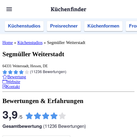
Küchenstudios
Preisrechner
Küchenformen
Fro
Home
»
Küchenstudios
»
Segmüller Weiterstadt
Segmüller Weiterstadt
64331 Weiterstadt, Hessen, DE
(
11236
Bewertungen)
Bewertung
Website
Kontakt
Bewertungen & Erfahrungen
3,9
/
5
Gesamtbewertung
(
11236
Bewertungen)