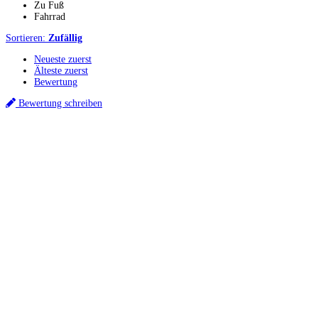
Zu Fuß
Fahrrad
Sortieren:
Zufällig
Neueste zuerst
Älteste zuerst
Bewertung
Bewertung schreiben
Küchenstudios
Küchenstudio finden
Empfehlung anfordern
Küchenstudios:
Berlin
,
Hamburg
,
München
,
Vorarlberg
,
Oberösterreich
,
Wien
,
Düsseldorf
,
Frankfurt
,
Köln
,
Stuttgart
,
Franke
,
Siemens
Gutscheine:
Ikea Gutscheine
,
XXXLutz Gutscheine
,
Dyson Gutscheine
,
toom
Gutscheine
,
Baur Gutscheine
,
MyRobotcenter Gutscheine
,
Höffner Gutscheine
Inspiration & Infos
Küchenplanung
Küchen Reinigung
Küchen-Ratgeber
Über Küchenfinder
Hilfe/FAQ
Badratgeber.com