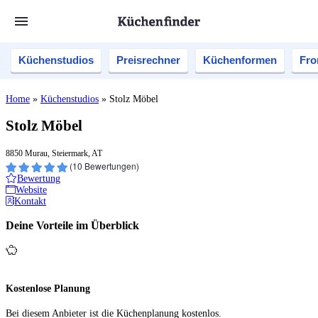
Küchenstudios
Preisrechner
Küchenformen
Fro
Home
»
Küchenstudios
»
Stolz Möbel
Stolz Möbel
8850 Murau, Steiermark, AT
(
10
Bewertungen)
Bewertung
Website
Kontakt
Deine Vorteile im Überblick
Kostenlose Planung
Bei diesem Anbieter ist die Küchen­planung kostenlos.