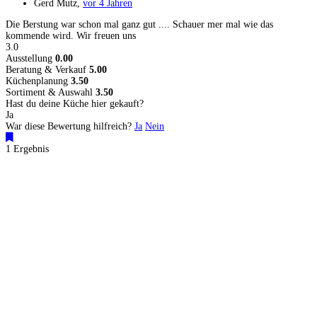
Gerd Mutz
,
vor 4 Jahren
Die Berstung war schon mal ganz gut .... Schauer mer mal wie das
kommende wird. Wir freuen uns
3.0
Ausstellung
0.00
Beratung & Verkauf
5.00
Küchenplanung
3.50
Sortiment & Auswahl
3.50
Hast du deine Küche hier gekauft?
Ja
War diese Bewertung hilfreich?
Ja
Nein
1 Ergebnis
Küchenstudios
Küchenstudio finden
Empfehlung anfordern
Küchenstudios:
Berlin
,
Hamburg
,
München
,
Vorarlberg
,
Oberösterreich
,
Wien
,
Düsseldorf
,
Frankfurt
,
Köln
,
Stuttgart
,
Franke
,
Siemens
Gutscheine:
Ikea Gutscheine
,
XXXLutz Gutscheine
,
Dyson Gutscheine
,
toom
Gutscheine
,
Baur Gutscheine
,
MyRobotcenter Gutscheine
,
Höffner Gutscheine
Inspiration & Infos
Küchenplanung
Küchen Reinigung
Küchen-Ratgeber