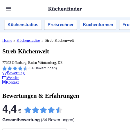
Küchenstudios
Preisrechner
Küchenformen
Fro
Home
»
Küchenstudios
»
Streb Küchenwelt
Streb Küchenwelt
77652 Offenburg, Baden-Württemberg, DE
(
34
Bewertungen)
Bewertung
Website
Kontakt
Bewertungen & Erfahrungen
4,4
/
5
Gesamtbewertung
(
34
Bewertungen)