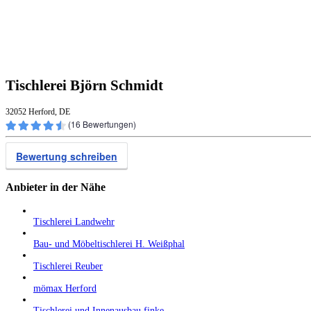
Tischlerei Björn Schmidt
32052 Herford, DE
(
16
Bewertungen)
Bewertung schreiben
Anbieter in der Nähe
Tischlerei Landwehr
Bau- und Möbeltischlerei H. Weißphal
Tischlerei Reuber
mömax Herford
Tischlerei und Innenausbau finke