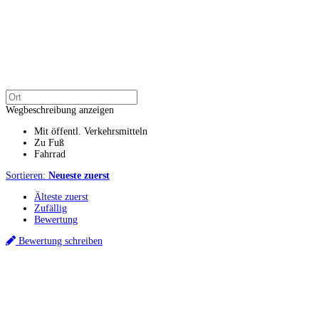
Wegbeschreibung anzeigen
Mit öffentl. Verkehrsmitteln
Zu Fuß
Fahrrad
Sortieren:
Neueste zuerst
Älteste zuerst
Zufällig
Bewertung
Bewertung schreiben
Küchenstudio finden
Empfehlung anfordern
Küchenstudios
Küchenstudios:
Berlin
,
Hamburg
,
München
,
Vorarlberg
,
Oberösterreich
,
Wien
,
Düss
Gutscheine:
Ikea Gutscheine
,
XXXLutz Gutscheine
,
Dyson Gutscheine
,
toom Gutsc