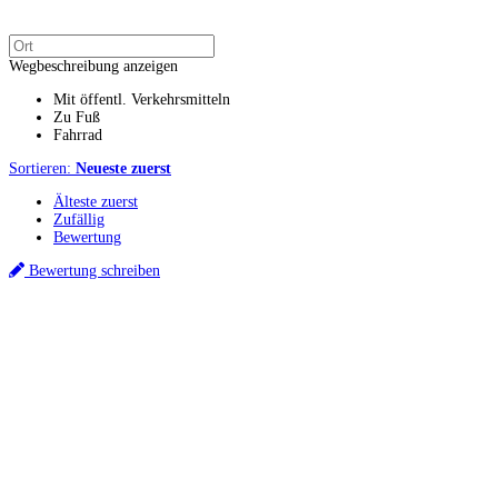
Wegbeschreibung anzeigen
Mit öffentl. Verkehrsmitteln
Zu Fuß
Fahrrad
Sortieren:
Neueste zuerst
Älteste zuerst
Zufällig
Bewertung
Bewertung schreiben
Küchenstudios
Küchenstudio finden
Empfehlung anfordern
Küchenstudios:
Berlin
,
Hamburg
,
München
,
Vorarlberg
,
Oberösterreich
,
Wien
,
Düsseldorf
,
Frankfurt
,
Köln
,
Stuttgart
,
Franke
,
Siemens
Gutscheine:
Ikea Gutscheine
,
XXXLutz Gutscheine
,
Dyson Gutscheine
,
toom
Gutscheine
,
Baur Gutscheine
,
MyRobotcenter Gutscheine
,
Höffner Gutscheine
Inspiration & Infos
Küchenplanung