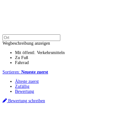
Wegbeschreibung anzeigen
Mit öffentl. Verkehrsmitteln
Zu Fuß
Fahrrad
Sortieren:
Neueste zuerst
Älteste zuerst
Zufällig
Bewertung
Bewertung schreiben
Küchenstudio finden
Empfehlung anfordern
Küchenstudios
Küchenstudios:
Berlin
,
Hamburg
,
München
,
Vorarlberg
,
Oberösterreich
,
Wien
,
Düss
Gutscheine:
Ikea Gutscheine
,
XXXLutz Gutscheine
,
Dyson Gutscheine
,
toom Gutsc
Küchenplanung