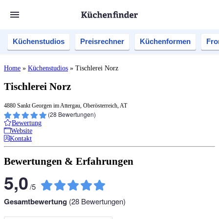
Küchenstudios
Preisrechner
Küchenformen
Fro
Home
»
Küchenstudios
»
Tischlerei Norz
Tischlerei Norz
4880 Sankt Georgen im Attergau, Oberösterreich, AT
(
28
Bewertungen)
Bewertung
Website
Kontakt
Bewertungen & Erfahrungen
5,0
/
5
Gesamtbewertung
(
28
Bewertungen)