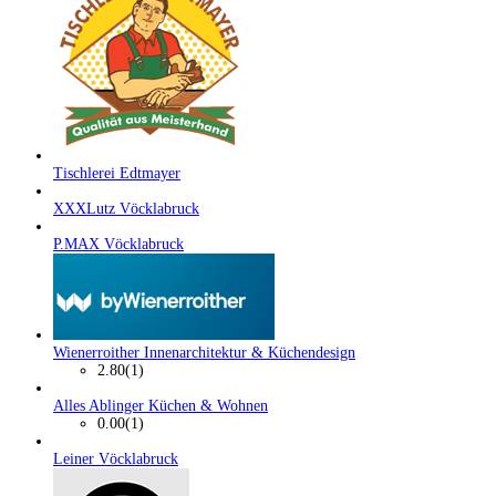
Tischlerei Edtmayer
XXXLutz Vöcklabruck
P.MAX Vöcklabruck
Wienerroither Innenarchitektur & Küchendesign
2.80
(1)
Alles Ablinger Küchen & Wohnen
0.00
(1)
Leiner Vöcklabruck