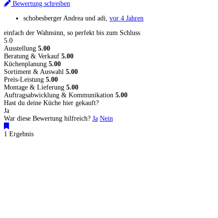
Bewertung schreiben
schobesberger Andrea und adi
,
vor 4 Jahren
einfach der Wahnsinn, so perfekt bis zum Schluss
5.0
Ausstellung
5.00
Beratung & Verkauf
5.00
Küchenplanung
5.00
Sortiment & Auswahl
5.00
Preis-Leistung
5.00
Montage & Lieferung
5.00
Auftragsabwicklung & Kommunikation
5.00
Hast du deine Küche hier gekauft?
Ja
War diese Bewertung hilfreich?
Ja
Nein
1 Ergebnis
Küchenstudios
Küchenstudio finden
Empfehlung anfordern
Küchenstudios:
Berlin
,
Hamburg
,
München
,
Vorarlberg
,
Oberösterreich
,
Wien
,
Düsseldorf
,
Frankfurt
,
Köln
,
Stuttgart
,
Franke
,
Siemens
Gutscheine:
Ikea Gutscheine
,
XXXLutz Gutscheine
,
Dyson Gutscheine
,
toom
Gutscheine
,
Baur Gutscheine
,
MyRobotcenter Gutscheine
,
Höffner Gutscheine