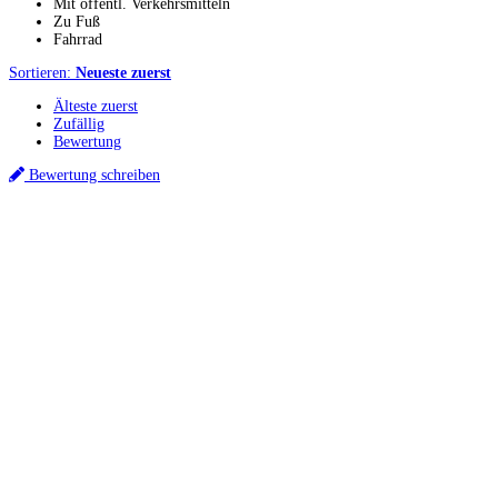
Mit öffentl. Verkehrsmitteln
Zu Fuß
Fahrrad
Sortieren:
Neueste zuerst
Älteste zuerst
Zufällig
Bewertung
Bewertung schreiben
Küchenstudio finden
Empfehlung anfordern
Küchenstudios
Küchenstudios:
Berlin
,
Hamburg
,
München
,
Vorarlberg
,
Oberösterreich
,
Wien
,
Düss
Gutscheine:
Ikea Gutscheine
,
XXXLutz Gutscheine
,
Dyson Gutscheine
,
toom Gutsc
Küchenplanung
Küchen Reinigung
Inspiration & Infos
Küchen-Ratgeber
Über Küchenfinder
Hilfe/FAQ
Badratgeber.com
Infos für Anbieter
Werben auf Küchenfinder: Top-Platzierung für Ihr Küchenstudio
Für Küchenexperten
Küchenstudio eintragen
Anbieter-Login