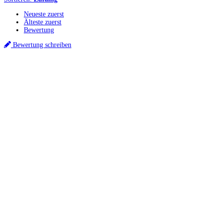
Neueste zuerst
Älteste zuerst
Bewertung
Bewertung schreiben
Küchenstudios
Küchenstudio finden
Empfehlung anfordern
Küchenstudios:
Berlin
,
Hamburg
,
München
,
Vorarlberg
,
Oberösterreich
,
Wien
,
Düsseldorf
,
Frankfurt
,
Köln
,
Stuttgart
,
Franke
,
Siemens
Gutscheine:
Ikea Gutscheine
,
XXXLutz Gutscheine
,
Dyson Gutscheine
,
toom
Gutscheine
,
Baur Gutscheine
,
MyRobotcenter Gutscheine
,
Höffner Gutscheine
Inspiration & Infos
Küchenplanung
Küchen Reinigung
Küchen-Ratgeber
Über Küchenfinder
Hilfe/FAQ
Badratgeber.com
Für Küchenexperten
Infos für Anbieter
Werben auf Küchenfinder: Top-Platzierung für Ihr Küchenstudio
Küchenstudio eintragen