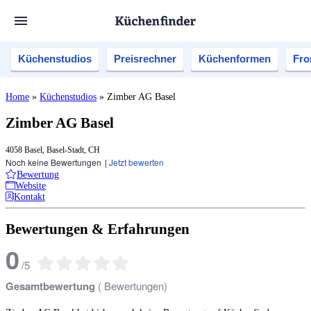
Küchenstudios
Preisrechner
Küchenformen
Fro
Home
»
Küchenstudios
»
Zimber AG Basel
Zimber AG Basel
4058 Basel, Basel-Stadt, CH
Noch keine Bewertungen
|
Jetzt bewerten
Bewertung
Website
Kontakt
Bewertungen & Erfahrungen
0
/
5
Gesamtbewertung
(
Bewertungen)