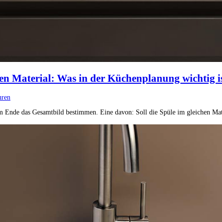
hen Material: Was in der Küchenplanung wichtig i
uren
am Ende das Gesamtbild bestimmen. Eine davon: Soll die Spüle im gleichen Mater