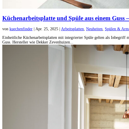
Küchenarbeitsplatte und Spüle aus einem Guss –
von
kuechenfinder
|
Apr. 25, 2025
|
Arbeitsplatten
,
Neuheiten
,
Spülen & Arm
Einheitliche Küchenarbeitsplatten mit integrierter Spüle gelten als Inbegrif
Guss. Hersteller wie Dekker Zevenhuizen...