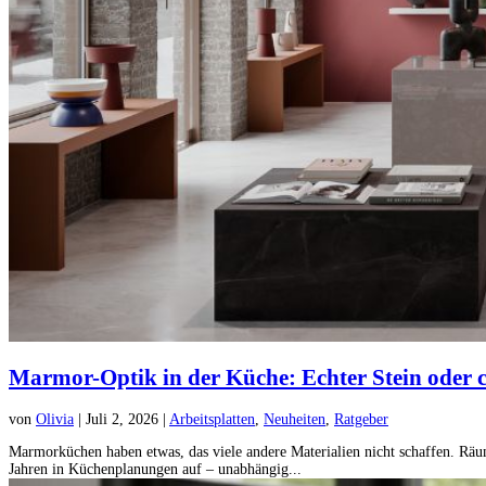
Marmor-Optik in der Küche: Echter Stein oder cl
von
Olivia
|
Juli 2, 2026
|
Arbeitsplatten
,
Neuheiten
,
Ratgeber
Marmorküchen haben etwas, das viele andere Materialien nicht schaffen. Räum
Jahren in Küchenplanungen auf – unabhängig...