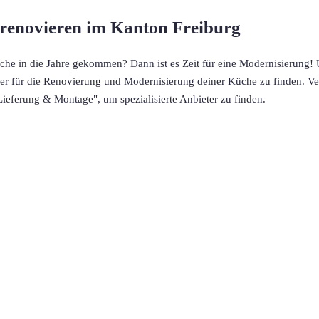
renovieren im Kanton Freiburg
üche in die Jahre gekommen? Dann ist es Zeit für eine Modernisierung! U
r für die Renovierung und Modernisierung deiner Küche zu finden. Ver
Lieferung & Montage", um spezialisierte Anbieter zu finden.
eldorf
,
Frankfurt
,
Köln
,
Stuttgart
,
Franke
,
Siemens
heine
,
Baur Gutscheine
,
MyRobotcenter Gutscheine
,
Höffner Gutscheine