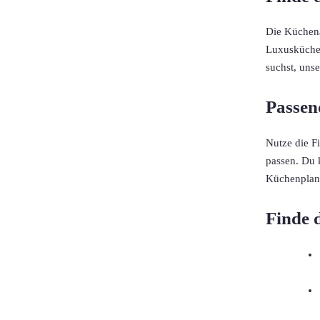
Die Küchena
Luxusküchen
suchst, uns
Passen
Nutze die F
passen. Du 
Küchenplanu
Finde 