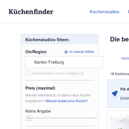
Küchenstudios
Die be
Küchenstudios filtern:
Ort/Region
In meiner Nähe
Hom
Küchenstudios in der Umgebung
18 Küchena
Preis (maximal)
Für d
Wieviel möchtest du in deine neue Küche
Erhöh
investieren?
Wieviel kostet eine Küche?
Keine Angabe