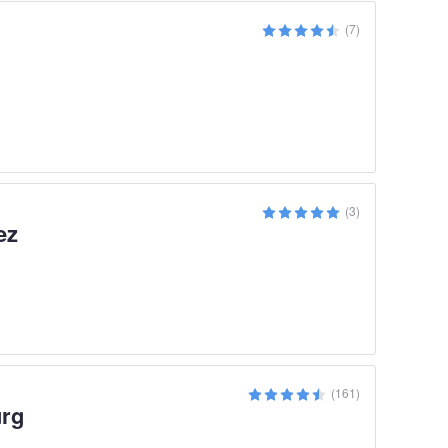
(7)
(3)
ez
(161)
urg