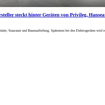
eller steckt hinter Geräten von Privileg, Hansea
tsplatte, Stauraum und Raumaufteilung. Spätestens bei den Elektrogeräten wird
eldorf
,
Frankfurt
,
Köln
,
Stuttgart
,
Franke
,
Siemens
heine
,
Baur Gutscheine
,
MyRobotcenter Gutscheine
,
Höffner Gutscheine