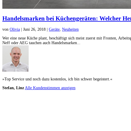
Handelsmarken bei Küchengeräten: Welcher Herst
von
Olivia
|
Juni 26, 2018
|
Geräte
,
Neuheiten
Wer eine neue Küche plant, beschäftigt sich meist zuerst mit Fronten, Arbei
Neff oder AEG tauchen auch Handelsmarken...
»Top Service und noch dazu kostenlos, ich bin schwer begeistert.«
Stefan, Linz
Alle Kundenstimmen anzeigen
Küchenstudio finden
Empfehlung anfordern
Küchenstudios
Küchenstudios:
Berlin
,
Hamburg
,
München
,
Vorarlberg
,
Oberösterreich
,
Wien
,
Düss
Gutscheine:
Ikea Gutscheine
,
XXXLutz Gutscheine
,
Dyson Gutscheine
,
toom Gutsc
Küchenplanung
Küchen Reinigung
Inspiration & Infos