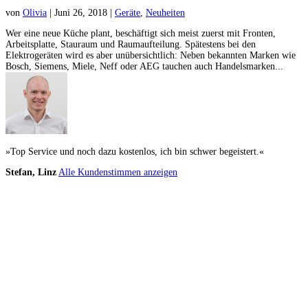
von
Olivia
|
Juni 26, 2018
|
Geräte
,
Neuheiten
Wer eine neue Küche plant, beschäftigt sich meist zuerst mit Fronten,
Arbeitsplatte, Stauraum und Raumaufteilung. Spätestens bei den
Elektrogeräten wird es aber unübersichtlich: Neben bekannten Marken wie
Bosch, Siemens, Miele, Neff oder AEG tauchen auch Handelsmarken...
»Top Service und noch dazu kostenlos, ich bin schwer begeistert.«
Stefan, Linz
Alle Kundenstimmen anzeigen
Küchenstudios
Küchenstudio finden
Empfehlung anfordern
Küchenstudios:
Berlin
,
Hamburg
,
München
,
Vorarlberg
,
Oberösterreich
,
Wien
,
Düsseldorf
,
Frankfurt
,
Köln
,
Stuttgart
,
Franke
,
Siemens
Gutscheine:
Ikea Gutscheine
,
XXXLutz Gutscheine
,
Dyson Gutscheine
,
toom
Gutscheine
,
Baur Gutscheine
,
MyRobotcenter Gutscheine
,
Höffner Gutscheine
Inspiration & Infos
Küchenplanung