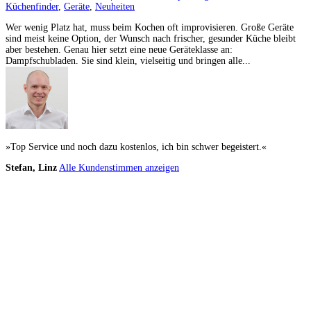
Küchenfinder
,
Geräte
,
Neuheiten
Wer wenig Platz hat, muss beim Kochen oft improvisieren. Große Geräte
sind meist keine Option, der Wunsch nach frischer, gesunder Küche bleibt
aber bestehen. Genau hier setzt eine neue Geräteklasse an:
Dampfschubladen. Sie sind klein, vielseitig und bringen alle...
»Top Service und noch dazu kostenlos, ich bin schwer begeistert.«
Stefan, Linz
Alle Kundenstimmen anzeigen
Küchenstudios
Küchenstudio finden
Empfehlung anfordern
Küchenstudios:
Berlin
,
Hamburg
,
München
,
Vorarlberg
,
Oberösterreich
,
Wien
,
Düsseldorf
,
Frankfurt
,
Köln
,
Stuttgart
,
Franke
,
Siemens
Gutscheine:
Ikea Gutscheine
,
XXXLutz Gutscheine
,
Dyson Gutscheine
,
toom
Gutscheine
,
Baur Gutscheine
,
MyRobotcenter Gutscheine
,
Höffner Gutscheine
Inspiration & Infos
Küchenplanung
Küchen Reinigung