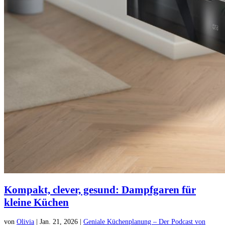
Kompakt, clever, gesund: Dampfgaren für
kleine Küchen
von
Olivia
|
Jan. 21, 2026
|
Geniale Küchenplanung – Der Podcast von