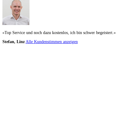
»Top Service und noch dazu kostenlos, ich bin schwer begeistert.«
Stefan, Linz
Alle Kundenstimmen anzeigen
Küchenstudio finden
Empfehlung anfordern
Küchenstudios
Küchenstudios:
Berlin
,
Hamburg
,
München
,
Vorarlberg
,
Oberösterreich
,
Wien
,
Düss
Gutscheine:
Ikea Gutscheine
,
XXXLutz Gutscheine
,
Dyson Gutscheine
,
toom Gutsc
Küchenplanung
Küchen Reinigung
Inspiration & Infos
Küchen-Ratgeber
Über Küchenfinder
Hilfe/FAQ
Badratgeber.com
Infos für Anbieter
Werben auf Küchenfinder: Top-Platzierung für Ihr Küchenstudio
Für Küchenexperten
Küchenstudio eintragen
Anbieter-Login