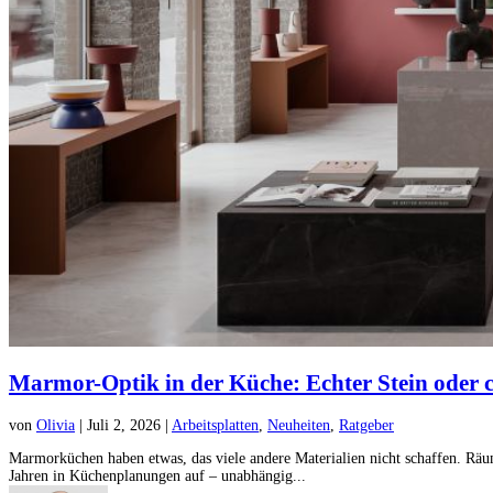
Marmor-Optik in der Küche: Echter Stein oder cl
von
Olivia
|
Juli 2, 2026
|
Arbeitsplatten
,
Neuheiten
,
Ratgeber
Marmorküchen haben etwas, das viele andere Materialien nicht schaffen. Räum
Jahren in Küchenplanungen auf – unabhängig...