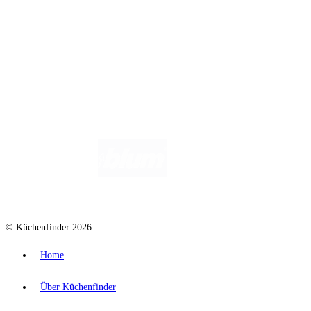
Wir helfen dir gerne weiter. Du erreichst uns unter
info@kuechenfinder.com
.
Hast du Fragen?
© Küchenfinder 2026
Home
Über Küchenfinder