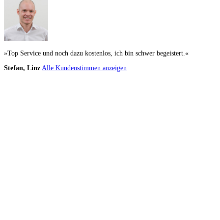
»Top Service und noch dazu kostenlos, ich bin schwer begeistert.«
Stefan, Linz
Alle Kundenstimmen anzeigen
Küchenstudio finden
Empfehlung anfordern
Küchenstudios
Küchenstudios:
Berlin
,
Hamburg
,
München
,
Vorarlberg
,
Oberösterreich
,
Wien
,
Düss
Gutscheine:
Ikea Gutscheine
,
XXXLutz Gutscheine
,
Dyson Gutscheine
,
toom Gutsc
Küchenplanung
Küchen Reinigung
Inspiration & Infos
Küchen-Ratgeber
Über Küchenfinder
Hilfe/FAQ
Badratgeber.com
Infos für Anbieter
Werben auf Küchenfinder: Top-Platzierung für Ihr Küchenstudio
Für Küchenexperten
Küchenstudio eintragen
Anbieter-Login