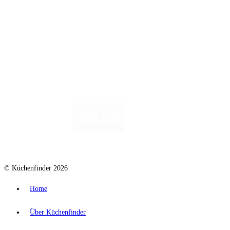
Wir helfen dir gerne weiter. Du erreichst uns unter
info@kuechenfinder.com
.
Hast du Fragen?
© Küchenfinder 2026
Home
Über Küchenfinder