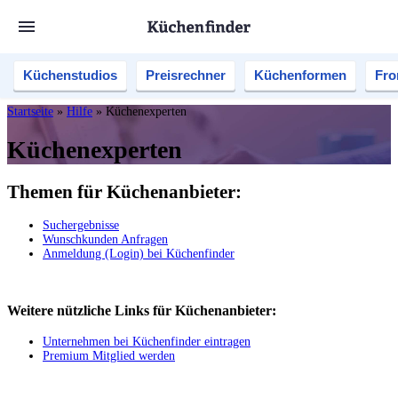
Küchenstudios
Preisrechner
Küchenformen
Fro
Startseite
»
Hilfe
»
Küchenexperten
Küchenexperten
Themen für Küchenanbieter:
Suchergebnisse
Wunschkunden Anfragen
Anmeldung (Login) bei Küchenfinder
Weitere nützliche Links für Küchenanbieter:
Unternehmen bei Küchenfinder eintragen
Premium Mitglied werden