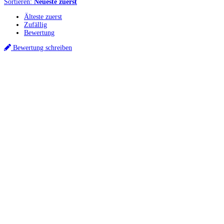
Sortieren:
Neueste zuerst
Älteste zuerst
Zufällig
Bewertung
Bewertung schreiben
Küchenstudios
Küchenstudio finden
Empfehlung anfordern
Küchenstudios:
Berlin
,
Hamburg
,
München
,
Vorarlberg
,
Oberösterreich
,
Wien
,
Düsseldorf
,
Frankfurt
,
Köln
,
Stuttgart
,
Franke
,
Siemens
Gutscheine:
Ikea Gutscheine
,
XXXLutz Gutscheine
,
Dyson Gutscheine
,
toom
Gutscheine
,
Baur Gutscheine
,
MyRobotcenter Gutscheine
,
Höffner Gutscheine
Inspiration & Infos
Küchenplanung
Küchen Reinigung
Küchen-Ratgeber
Über Küchenfinder
Hilfe/FAQ
Badratgeber.com
Für Küchenexperten
Infos für Anbieter
Werben auf Küchenfinder: Top-Platzierung für Ihr Küchenstudio