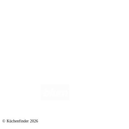
Infos für Anbieter
Werben auf Küchenfinder: Top-Platzierung für Ihr Küchenstudio
Für Küchenexperten
Küchenstudio eintragen
Anbieter-Login
Wir helfen dir gerne weiter. Du erreichst uns unter
info@kuechenfinder.com
.
Hast du Fragen?
© Küchenfinder 2026