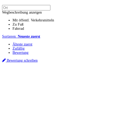
Wegbeschreibung anzeigen
Mit öffentl. Verkehrsmitteln
Zu Fuß
Fahrrad
Sortieren:
Neueste zuerst
Älteste zuerst
Zufällig
Bewertung
Bewertung schreiben
Küchenstudio finden
Empfehlung anfordern
Küchenstudios
Küchenstudios:
Berlin
,
Hamburg
,
München
,
Vorarlberg
,
Oberösterreich
,
Wien
,
Düss
Gutscheine:
Ikea Gutscheine
,
XXXLutz Gutscheine
,
Dyson Gutscheine
,
toom Gutsc
Küchenplanung
Küchen Reinigung
Inspiration & Infos
Küchen-Ratgeber
Über Küchenfinder
Hilfe/FAQ
Badratgeber.com