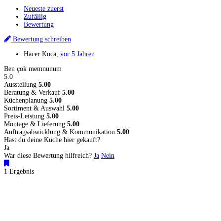
Neueste zuerst
Zufällig
Bewertung
Bewertung schreiben
Hacer Koca
,
vor 5 Jahren
Ben çok memnunum
5.0
Ausstellung
5.00
Beratung & Verkauf
5.00
Küchenplanung
5.00
Sortiment & Auswahl
5.00
Preis-Leistung
5.00
Montage & Lieferung
5.00
Auftragsabwicklung & Kommunikation
5.00
Hast du deine Küche hier gekauft?
Ja
War diese Bewertung hilfreich?
Ja
Nein
1 Ergebnis
Küchenstudios
Küchenstudio finden
Empfehlung anfordern
Küchenstudios:
Berlin
,
Hamburg
,
München
,
Vorarlberg
,
Oberösterreich
,
Wien
,