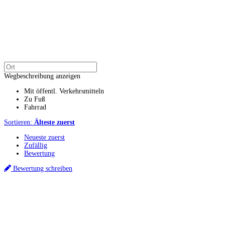
Wegbeschreibung anzeigen
Mit öffentl. Verkehrsmitteln
Zu Fuß
Fahrrad
Sortieren:
Älteste zuerst
Neueste zuerst
Zufällig
Bewertung
Bewertung schreiben
Küchenstudios
Küchenstudio finden
Empfehlung anfordern
Küchenstudios:
Berlin
,
Hamburg
,
München
,
Vorarlberg
,
Oberösterreich
,
Wien
,
Düsseldorf
,
Frankfurt
,
Köln
,
Stuttgart
,
Franke
,
Siemens