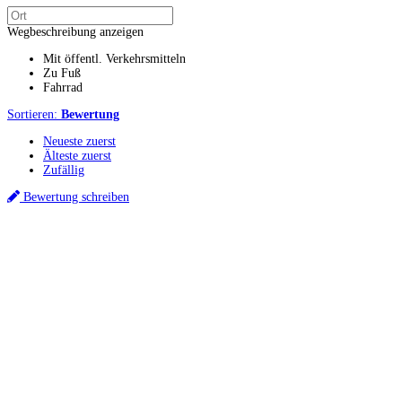
Wegbeschreibung anzeigen
Mit öffentl. Verkehrsmitteln
Zu Fuß
Fahrrad
Sortieren:
Bewertung
Neueste zuerst
Älteste zuerst
Zufällig
Bewertung schreiben
Küchenstudios
Küchenstudio finden
Empfehlung anfordern
Küchenstudios:
Berlin
,
Hamburg
,
München
,
Vorarlberg
,
Oberösterreich
,
Wien
,
Düsseldorf
,
Frankfurt
,
Köln
,
Stuttgart
,
Franke
,
Siemens
Gutscheine:
Ikea Gutscheine
,
XXXLutz Gutscheine
,
Dyson Gutscheine
,
toom
Gutscheine
,
Baur Gutscheine
,
MyRobotcenter Gutscheine
,
Höffner Gutscheine
Inspiration & Infos
Küchenplanung
Küchen Reinigung
Küchen-Ratgeber