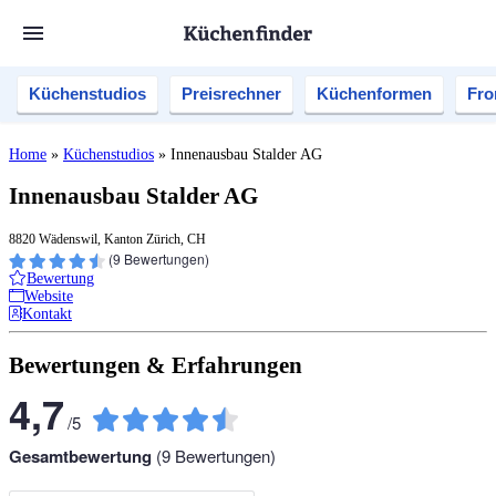
Küchenstudios
Preisrechner
Küchenformen
Fro
Home
»
Küchenstudios
»
Innenausbau Stalder AG
Innenausbau Stalder AG
8820 Wädenswil, Kanton Zürich, CH
(
9
Bewertungen)
Bewertung
Website
Kontakt
Bewertungen & Erfahrungen
4,7
/
5
Gesamtbewertung
(
9
Bewertungen)