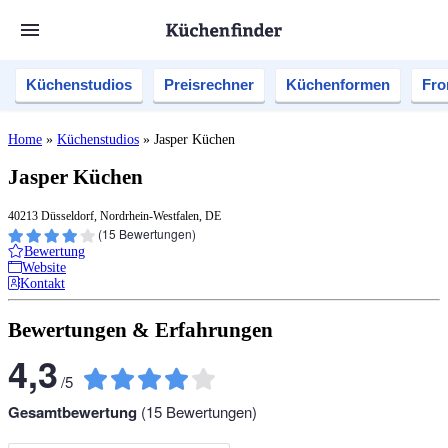
Küchenstudios
Preisrechner
Küchenformen
Fro
Home
»
Küchenstudios
»
Jasper Küchen
Jasper Küchen
40213 Düsseldorf, Nordrhein-Westfalen, DE
(
15
Bewertungen)
Bewertung
Website
Kontakt
Bewertungen & Erfahrungen
4,3
/
5
Gesamtbewertung
(
15
Bewertungen)