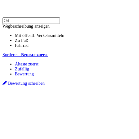
Wegbeschreibung anzeigen
Mit öffentl. Verkehrsmitteln
Zu Fuß
Fahrrad
Sortieren:
Neueste zuerst
Älteste zuerst
Zufällig
Bewertung
Bewertung schreiben
Küchenstudios
Küchenstudio finden
Empfehlung anfordern
Küchenstudios:
Berlin
,
Hamburg
,
München
,
Vorarlberg
,
Oberösterreich
,
Wien
,
Düsseldorf
,
Frankfurt
,
Köln
,
Stuttgart
,
Franke
,
Siemens
Gutscheine:
Ikea Gutscheine
,
XXXLutz Gutscheine
,
Dyson Gutscheine
,
toom
Gutscheine
,
Baur Gutscheine
,
MyRobotcenter Gutscheine
,
Höffner Gutscheine