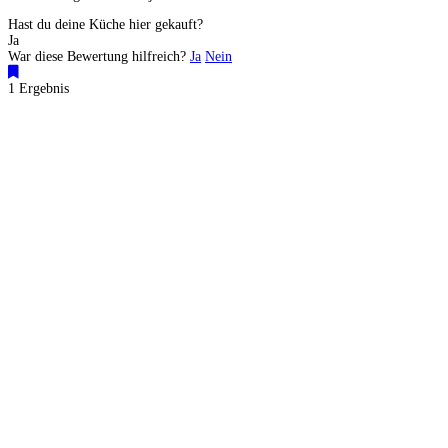
Hast du deine Küche hier gekauft?
Ja
War diese Bewertung hilfreich?
Ja
Nein
1 Ergebnis
Küchenstudios
Küchenstudio finden
Empfehlung anfordern
Küchenstudios:
Berlin
,
Hamburg
,
München
,
Vorarlberg
,
Oberösterreich
,
Wien
,
Düsseldorf
,
Frankfurt
,
Köln
,
Stuttgart
,
Franke
,
Siemens
Gutscheine:
Ikea Gutscheine
,
XXXLutz Gutscheine
,
Dyson Gutscheine
,
toom
Gutscheine
,
Baur Gutscheine
,
MyRobotcenter Gutscheine
,
Höffner Gutscheine
Inspiration & Infos
Küchenplanung
Küchen Reinigung
Küchen-Ratgeber
Über Küchenfinder
Hilfe/FAQ
Badratgeber.com
Für Küchenexperten
Infos für Anbieter
Werben auf Küchenfinder: Top-Platzierung für Ihr Küchenstudio
Küchenstudio eintragen